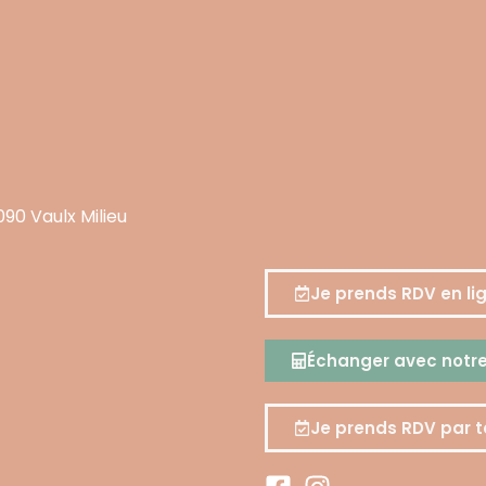
090 Vaulx Milieu
Je prends RDV en li
Échanger avec notre 
Je prends RDV par t