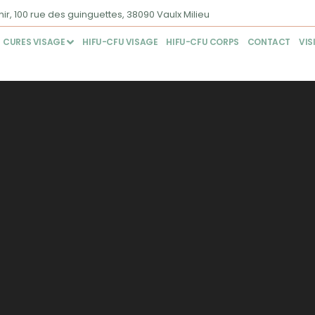
ir, 100 rue des guinguettes, 38090 Vaulx Milieu
CURES VISAGE
HIFU-CFU VISAGE
HIFU-CFU CORPS
CONTACT
VIS