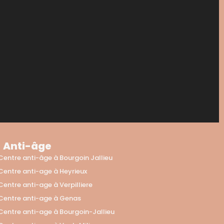
Anti-âge
Centre anti-âge à Bourgoin Jallieu
Centre anti-age à Heyrieux
Centre anti-age à Verpilliere
Centre anti-age à Genas
Centre anti-age à Bourgoin-Jallieu