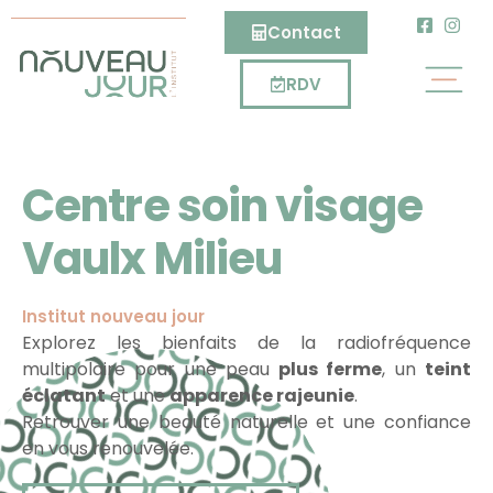
Contact
RDV
Centre soin visage
Vaulx Milieu
Institut nouveau jour
Explorez les bienfaits de la radiofréquence
multipolaire pour une peau
plus ferme
, un
teint
éclatant
et une
apparence rajeunie
.
Retrouver une beauté naturelle et une confiance
en vous renouvelée.